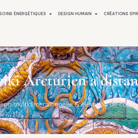
SOINS ÉNERGÉTIQUES
DESIGN HUMAIN
CRÉATIONS SPI
iki Arcturien à dista
ison multidimensionnelle & élévation de consc