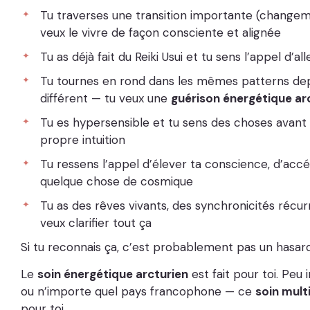
Tu traverses une transition importante (changement
veux le vivre de façon consciente et alignée
Tu as déjà fait du Reiki Usui et tu sens l’appel d’al
Tu tournes en rond dans les mêmes patterns depu
différent — tu veux une
guérison énergétique ar
Tu es hypersensible et tu sens des choses avant 
propre intuition
Tu ressens l’appel d’élever ta conscience, d’acc
quelque chose de cosmique
Tu as des rêves vivants, des synchronicités récu
veux clarifier tout ça
Si tu reconnais ça, c’est probablement pas un hasard 
Le
soin énergétique arcturien
est fait pour toi. Peu
ou n’importe quel pays francophone — ce
soin mult
pour toi.