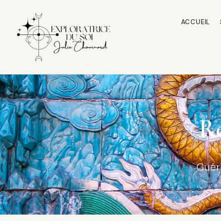
ACCUEIL
Re
Guér